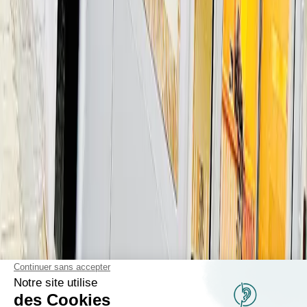
Appareils auditifs accessibles à tous. 6 centres à Bruxelles pour
prendre soin de votre audition.
Navigation
Accueil
Nos solutions
Notre méthode
Remboursement
Nos centres
Actualités
Nous contacter
Nos centres