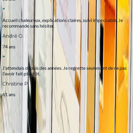
❝
Accueil chaleureux, explications claires, suivi impeccable. Je
recommande sans hésiter.
André O.
74 ans
❝
J'attendais depuis des années. Je regrette seulement de ne pas
l'avoir fait plus tôt.
Christine P.
61 ans
Je réserve mon essai gratuit