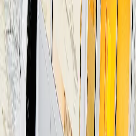
Je réserve mon essai gratuit
Laissez-nous vous aider à changer votre vie. Réservez votre
essai gratuit et sans engagement, et essayez nos appareils
auditifs pendant 30 jours.
Votre nom *
Numéro de téléphone *
Votre e-mail *
Sujet *
Dans quelle commune vivez-vous ?
Pour vous orienter vers le centre le plus proche.
Commentaire
(optionnel)
* Champs obligatoires
Soumettre