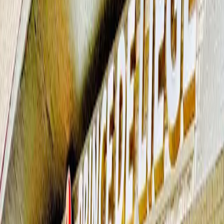
solutions de qualité, reconnues par l'INAMI et accessibles à
tous les budgets.
Je réserve mon essai gratuit
Pourquoi faire un essai gratuit ?
Car nos appareils auditifs peuvent vous changer la vie.
Évaluation complète
de votre audition par un
audiologue.
Constatez par vous-même les
bénéfices
de nos appareils
auditifs au quotidien.
C'est gratuit et
sans engagement
.
Je réserve mon essai gratuit