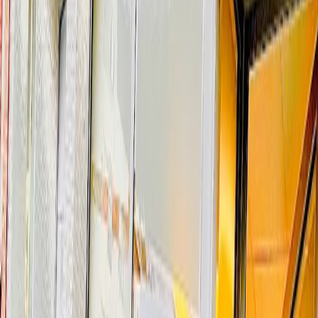
Bd. du Jubilé 73
Molenbeek
Maison Médicale Univers Santé
Av. de l'Astronomie 30
Saint-Josse
Centre Médical du Val
Rue Edouard Gersis 18
Woluwe-Saint-Pierre
Centre Médical du Parvis de Saint-Gilles