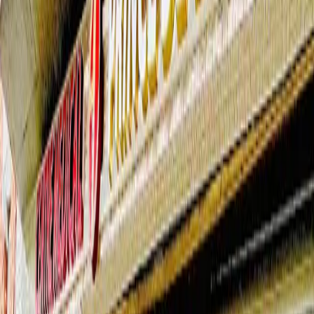
Comment se passe l'essai gratuit
?
01
1
Un premier rendez-vous dans l'un de nos
centres à Bruxelles
Vous faites un test auditif gratuit avec un audiologue, qui vous
conseille la solution la plus adaptée à vos besoins et à votre
budget.
02
2
Vous repartez avec vos appareils à l'essai
Chez vous, au travail, dans la rue — vous les testez pendant 30
jours dans votre vie réelle.