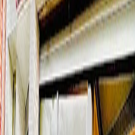
03
3
Un suivi personnalisé et sans pression.
Vous revenez quand vous voulez. Ensemble, on ajuste, on
améliore… ou on arrête. Sans frais, sans engagement.
Je réserve mon essai gratuit
Où se passent les essais ?
Maison Médicale Univers Santé
Rue de Bretagne 20
Woluwe-Saint-Lambert
Centre Médical Fulton