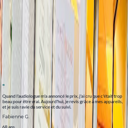
Chaussée de Waterloo 52
Saint-Gilles
Centre Médical Prince de Liège
Rue du Potaerdenberg 21
Anderlecht
Ce que disent nos patients
❝
Quand l'audiologue m'a annoncé le prix, j'ai cru que c'était trop
beau pour être vrai. Aujourd'hui, je revis grâce à mes appareils,
et je suis ravie du service et du suivi.
Fabienne G.
68 ans